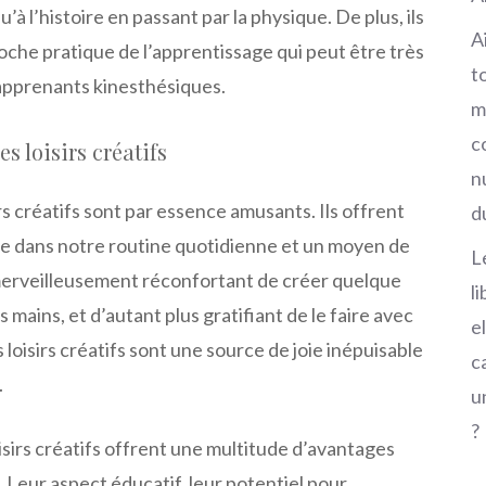
à l’histoire en passant par la physique. De plus, ils
A
oche pratique de l’apprentissage qui peut être très
t
apprenants kinesthésiques.
m
c
s loisirs créatifs
n
irs créatifs sont par essence amusants. Ils offrent
d
e dans notre routine quotidienne et un moyen de
L
 merveilleusement réconfortant de créer quelque
l
 mains, et d’autant plus gratifiant de le faire avec
e
 loisirs créatifs sont une source de joie inépuisable
c
.
u
?
oisirs créatifs offrent une multitude d’avantages
e. Leur aspect éducatif, leur potentiel pour