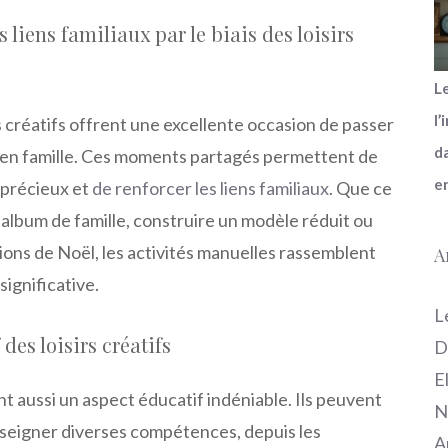
liens familiaux par le biais des loisirs
L
l’
rs créatifs offrent une excellente occasion de passer
da
 en famille. Ces moments partagés permettent de
e
 précieux et
de renforcer les liens familiaux
. Que ce
n album de famille, construire un modèle réduit ou
ions de Noël, les activités manuelles rassemblent
A
significative.
L
 des loisirs créatifs
D
E
ont aussi un aspect éducatif indéniable. Ils peuvent
N
enseigner diverses compétences, depuis les
A