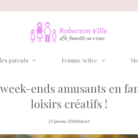
les parents
Femme Active
Vi
 week-ends amusants en fam
loisirs créatifs !
27 janvier 2024
Albert