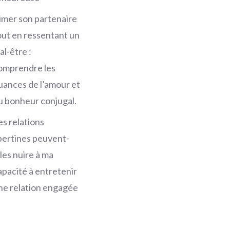
imer son partenaire
out en ressentant un
al-être :
omprendre les
uances de l’amour et
u bonheur conjugal.
es relations
ibertines peuvent-
lles nuire à ma
apacité à entretenir
ne relation engagée