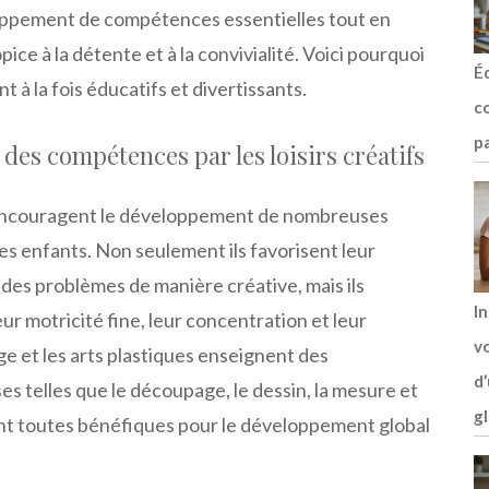
oppement de compétences essentielles tout en
ice à la détente et à la convivialité. Voici pourquoi
É
ont à la fois éducatifs et divertissants.
c
p
es compétences par les loisirs créatifs
s encouragent le développement de nombreuses
s enfants. Non seulement ils favorisent leur
des problèmes de manière créative, mais ils
In
ur motricité fine, leur concentration et leur
vo
ge et les arts plastiques enseignent des
d
s telles que le découpage, le dessin, la mesure et
g
ont toutes bénéfiques pour le développement global