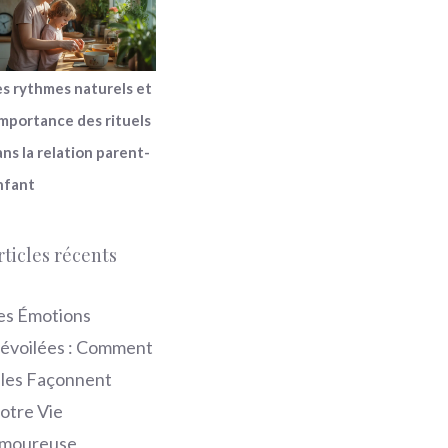
es rythmes naturels et
importance des rituels
ns la relation parent-
nfant
rticles récents
es Émotions
évoilées : Comment
lles Façonnent
otre Vie
moureuse